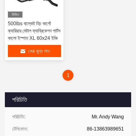
ভিডিও
500lbs বাস্কেট হিচ কার্গো
ক্যারিয়ার মেটাল ফ্যাব্রিকেশন পার্টস
কালো ইস্পাত XL 60x24 ইঞ্চি
সেরা মূল্য পান
1
পরিচিতি
পরিচিতি:
Mr. Andy Wang
টেলিফোন:
86-13863989651