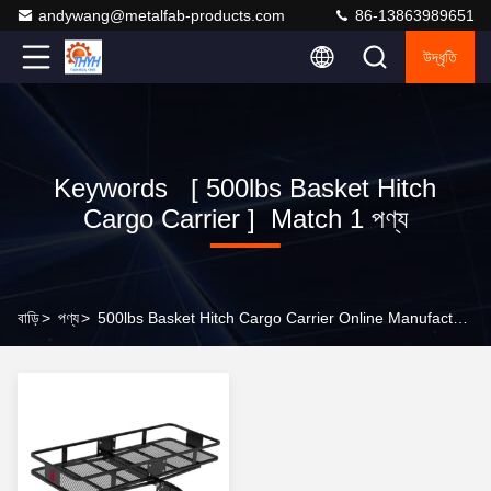
andywang@metalfab-products.com
86-13863989651
উদ্ধৃতি
Keywords [ 500lbs Basket Hitch
Cargo Carrier ] Match 1 পণ্য
বাড়ি
>
পণ্য
>
500lbs Basket Hitch Cargo Carrier Online Manufacturer