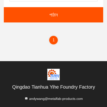
পাঠান
1
Qingdao Tianhua Yihe Foundry Factory
andywang@metalfab-products.com