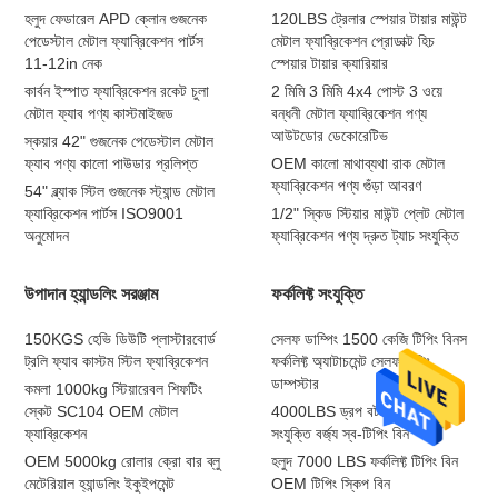
হলুদ ফেডারেল APD ক্লোন গুজনেক
120LBS ট্রেলার স্পেয়ার টায়ার মাউন্ট
পেডেস্টাল মেটাল ফ্যাব্রিকেশন পার্টস
মেটাল ফ্যাব্রিকেশন প্রোডাক্ট হিচ
11-12in নেক
স্পেয়ার টায়ার ক্যারিয়ার
কার্বন ইস্পাত ফ্যাব্রিকেশন রকেট চুলা
2 মিমি 3 মিমি 4x4 পোস্ট 3 ওয়ে
মেটাল ফ্যাব পণ্য কাস্টমাইজড
বন্ধনী মেটাল ফ্যাব্রিকেশন পণ্য
আউটডোর ডেকোরেটিভ
স্কয়ার 42" গুজনেক পেডেস্টাল মেটাল
ফ্যাব পণ্য কালো পাউডার প্রলিপ্ত
OEM কালো মাথাব্যথা রাক মেটাল
ফ্যাব্রিকেশন পণ্য গুঁড়া আবরণ
54" ব্ল্যাক স্টিল গুজনেক স্ট্যান্ড মেটাল
ফ্যাব্রিকেশন পার্টস ISO9001
1/2" স্কিড স্টিয়ার মাউন্ট প্লেট মেটাল
অনুমোদন
ফ্যাব্রিকেশন পণ্য দ্রুত ট্যাচ সংযুক্তি
উপাদান হ্যান্ডলিং সরঞ্জাম
ফর্কলিফ্ট সংযুক্তি
150KGS হেভি ডিউটি ​​প্লাস্টারবোর্ড
সেলফ ডাম্পিং 1500 কেজি টিপিং বিনস
ট্রলি ফ্যাব কাস্টম স্টিল ফ্যাব্রিকেশন
ফর্কলিফ্ট অ্যাটাচমেন্ট সেলফ টিপিং
ডাম্পস্টার
কমলা 1000kg স্টিয়ারেবল শিফটিং
স্কেট SC104 OEM মেটাল
4000LBS ড্রপ বটম বিন ফর্কলিফ্ট
ফ্যাব্রিকেশন
সংযুক্তি বর্জ্য স্ব-টিপিং বিন
OEM 5000kg রোলার ক্রো বার ব্লু
হলুদ 7000 LBS ফর্কলিফ্ট টিপিং বিন
মেটেরিয়াল হ্যান্ডলিং ইকুইপমেন্ট
OEM টিপিং স্কিপ বিন