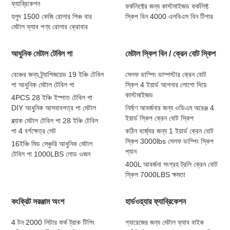
ফ্যাব্রিকেশন
ফর্কলিফ্টের জন্য কাস্টমাইজড ফর্কলিফ্ট
হলুদ 1500 কেজি রোলার পিঞ্চ বার
স্কিপ বিন 4000 এলবিএস বিন টিপার
মেটাল ফ্যাব পণ্য রোলার ক্রোবার
আধুনিক মেটাল টেবিল পা
মেটাল স্কিপ বিন / ক্রেন বোট স্কিপ
বেঞ্চের জন্য ট্র্যাপিজয়েড 19 ইঞ্চি টেবিল
সেলফ ডাম্পিং ডাম্পস্টার ক্রেন বোট
পা আধুনিক মেটাল টেবিল পা
স্কিপ 4 ইয়ার্ড আপনার লোগো দিয়ে
কাস্টমাইজড
4PCS 28 ইঞ্চি ইস্পাত টেবিল পা
DIY আধুনিক আসবাবপত্র পা মেটাল
নির্মাণ আবর্জনার জন্য ওডিএম অরেঞ্জ 4
ইয়ার্ড স্কিপ ক্রেন বোট স্কিপ
ব্ল্যাক মেটাল টেবিল পা 28 ইঞ্চি টেবিল
পা 4 বর্গক্ষেত্র সেট
কঠিন বর্জ্যের জন্য 1 ইয়ার্ড ক্রেন বোট
স্কিপ 3000lbs সেলফ ডাম্পিং স্কিপ
16ইঞ্চি মিড সেঞ্চুরি আধুনিক মেটাল
প্যান
টেবিল পা 1000LBS লোড ওজন
400L আবর্জনা সংগ্রহ ট্রলি ক্রেন বোট
স্কিপ 7000LBS ক্ষমতা
কংক্রিট সরঞ্জাম অংশ
হার্ডওয়্যার ফ্যাব্রিকেশন
4 টন 2000 লিটার ফর্ক ট্রাক টিপিং
গ্যারেজের জন্য মেটাল ফ্যাব বাইক