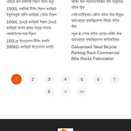
এড়িয়ে যান ফর্কলিফ্ট স্কিপ বিনস হলুদ
পার্কিং র্যাক গ্যালভানাইজড ইউ আকৃতির
বাইক র্যাক
1500L ফর্কলিফ্ট টিপিং স্কিপ কংক্রিট
ইকুইপমেন্ট পার্টস কংক্রিট পোরিং স্কিপ
সেমি ভার্টিক্যাল মেটাল বাইক র্যাক স্ট্যান্ড
হার্ডওয়্যার ফ্যাব্রিকেশন স্ট্রিট বাইক
1000L 1m3 কংক্রিট স্কিপ 2m3
র্যাক
কংক্রিট কলাম রাবার পায়ের পাতার
মোজাবিশেষ সঙ্গে স্কিপ
সবুজ 6 স্পেস বাইক ফ্লোর পার্কিং র্যাক
হার্ডওয়্যার ফ্যাব্রিকেশন কাস্টমাইজড
150Ltr উত্তোলন টিপিং বালতি
390KG কংক্রিট উত্তোলন বালতি
Galvanised Steel Bicycle
Parking Rack Commercial
Bike Racks Fabrication
1
2
3
4
5
6
7
8
>
>>