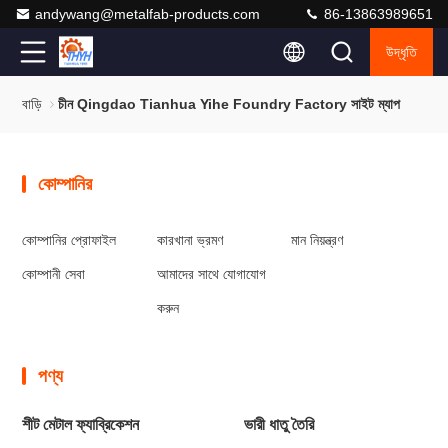
andywang@metalfab-products.com
86-13863989651
উদ্ধৃতি
বাড়ি
চীন Qingdao Tianhua Yihe Foundry Factory সাইট ম্যাপ
কোম্পানির
কোম্পানির প্রোফাইল
কারখানা ভ্রমণ
মান নিয়ন্ত্রণ
কোম্পানী সেবা
আমাদের সাথে যোগাযোগ
করুন
পণ্য
শীট মেটাল ফ্যাব্রিকেশন
ভারী ধাতু তৈরি