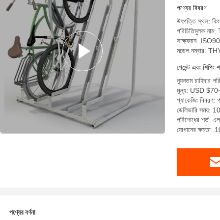
পণ্যের বিবরণ
উৎপত্তি স্থল: কিং
পরিচিতিমুলক নাম
সাক্ষ্যদান: IS
মডেল নম্বার: 
পেমেন্ট এবং শিপিং শ
ন্যূনতম চাহিদার প
মূল্য: USD $7
প্যাকেজিং বিবরণ: গ
ডেলিভারি সময়: 1
পরিশোধের শর্ত: এল/স
যোগানের ক্ষমতা: 
পণ্যের বর্ণনা