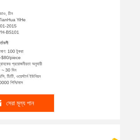
ডাও, চীন
: TianHua YiHe
O9001-2015
THYH-BS101
র্তাবলী
রিমাণ: 100 টুকরা
0~$80/piece
্রাহকের প্রয়োজনীয়তা অনুযায়ী
0 ~ 30 দিন
ি, টি/টি, ওয়েস্টার্ন ইউনিয়ন
10000 পিসি/মাস
সেরা মূল্য পান