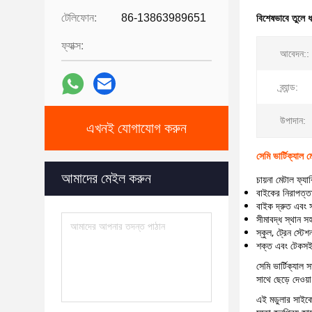
টেলিফোন:
86-13863989651
বিশেষভাবে তুলে 
ফ্যাক্স:
আবেদন::
ব্র্যান্ড:
উপাদান:
এখনই যোগাযোগ করুন
সেমি ভার্টিক্যাল মে
আমাদের মেইল ​​করুন
চায়না মেটাল ফ্যাব
বাইকের নিরাপত্তা
বাইক দ্রুত এবং 
সীমাবদ্ধ স্থান স
স্কুল, ট্রেন স্টেশ
শক্ত এবং টেকসই
সেমি ভার্টিক্যাল
সাথে ছেড়ে দেওয
এই মডুলার সাইকেল