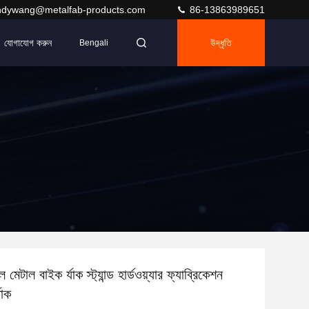
ndywang@metalfab-products.com
86-13863989651
যোগাযোগ করুন
উদ্ধৃতি
Bengali
াল মেটাল বাইক র্যাক স্ট্যান্ড হার্ডওয়্যার ফ্যাব্রিকেশন
যাক