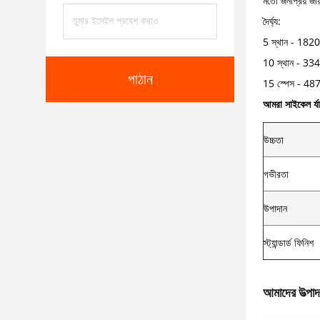
মতো জনপ্রিয় জায়গ
দৈর্ঘ্য:
5 স্থান - 1820
10 স্থান - 334
পাঠান
15 স্পেস - 487
আমরা সাইকেল র্যা
উচ্চতা
গভীরতা
উপাদান
স্ট্যান্ডার্ড ফিনিশ
আমাদের উত্পাদ