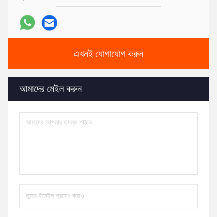
এখনই যোগাযোগ করুন
আমাদের মেইল ​​করুন