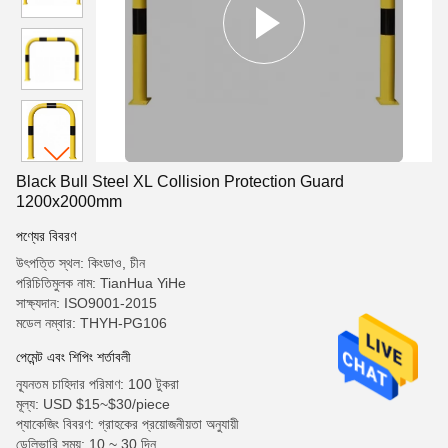
Black Bull Steel XL Collision Protection Guard
1200x2000mm
পণ্যের বিবরণ
উৎপত্তি স্থল: কিংডাও, চীন
পরিচিতিমুলক নাম: TianHua YiHe
সাক্ষ্যদান: ISO9001-2015
মডেল নম্বার: THYH-PG106
পেমেন্ট এবং শিপিং শর্তাবলী
ন্যূনতম চাহিদার পরিমাণ: 100 টুকরা
মূল্য: USD $15~$30/piece
প্যাকেজিং বিবরণ: গ্রাহকের প্রয়োজনীয়তা অনুযায়ী
ডেলিভারি সময়: 10 ~ 30 দিন