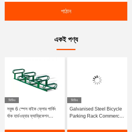
পাঠান
একই পণ্য
ভিডিও
ভিডিও
সবুজ 6 স্পেস বাইক ফ্লোর পার্কিং
Galvanised Steel Bicycle
র্যাক হার্ডওয়্যার ফ্যাব্রিকেশন
Parking Rack Commercial
কাস্টমাইজড
Bike Racks Fabrication