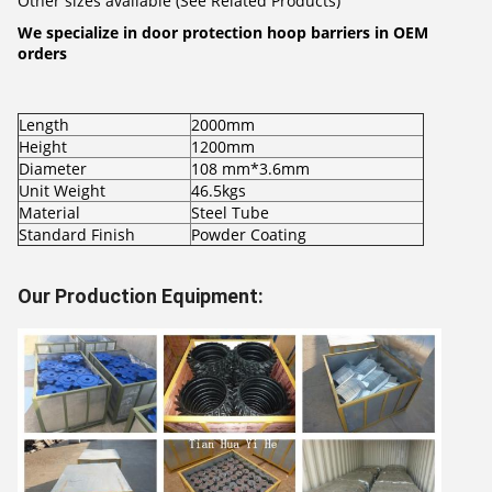
Other sizes available (See Related Products)
We specialize in door protection hoop barriers in OEM
orders
Length
2000mm
Height
1200mm
Diameter
108 mm*3.6mm
Unit Weight
46.5kgs
Material
Steel Tube
Standard Finish
Powder Coating
Our Production Equipment: