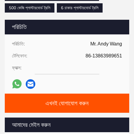
500 কেজি প্লাস্টারবোর্ড ট্রলি
6 চাকার প্লাস্টারবোর্ড ট্রলি
পরিচিতি
পরিচিতি:
Mr. Andy Wang
টেলিফোন:
86-13863989651
ফ্যাক্স:
এখনই যোগাযোগ করুন
আমাদের মেইল ​​করুন