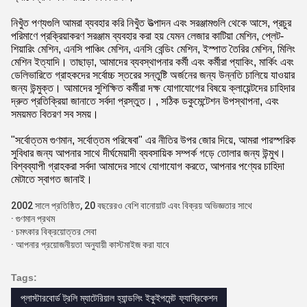
নিখুঁত পণ্যগুলি আমরা ব্যবহার করি নিখুঁত উত্পাদন এবং সরঞ্জামগুলি থেকে আসে, প্রচুর
পরিমাণে প্রক্রিয়াকরণ সরঞ্জাম ব্যবহার করা হয় যেমন লেজার কাটিয়া মেশিন, প্লেট-
শিয়ারিং মেশিন, এনসি পাঞ্চিং মেশিন, এনসি বেন্ডিং মেশিন, ইস্পাত তৈরির মেশিন, মিলিং
মেশিন ইত্যাদি। তাছাড়া, আমাদের ব্যবস্থাপনার কর্মী এবং কর্মীরা প্যাকিং, মার্কিং এবং
ডেলিভারিতে গ্রাহকদের সর্বোচ্চ স্তরের সন্তুষ্টি অর্জনের জন্য উন্নতি চালিয়ে যাওয়ার
জন্য উন্মুক্ত। আমাদের সুশিক্ষিত কর্মীরা দক্ষ যোগাযোগের বিষয়ে ক্লায়েন্টদের চাহিদার
দ্রুত প্রতিক্রিয়া জানাতে সর্বদা প্রস্তুত। , সঠিক ডকুমেন্টেশন উপস্থাপনা, এবং
সময়মত বিতরণ সব সময়।
"সর্বোত্তম গুণমান, সর্বোত্তম পরিষেবা" এর নীতির উপর জোর দিয়ে, আমরা পারস্পরিক
সুবিধার জন্য আপনার সাথে দীর্ঘমেয়াদী ব্যবসায়িক সম্পর্ক গড়ে তোলার জন্য উন্মুখ।
বিশ্বব্যাপী গ্রাহকরা সর্বদা আমাদের সাথে যোগাযোগ করতে, আপনার পণ্যের চাহিদা
মেটাতে স্বাগত জানাই।
2002 সালে প্রতিষ্ঠিত, 20 বছরেরও বেশি বানোয়াট এবং বিক্রয় অভিজ্ঞতার সাথে
· গুণমান প্রথম
· চমৎকার বিক্রয়োত্তর সেবা
· আপনার প্রয়োজনীয়তা অনুযায়ী কাস্টমাইজ করা যাবে
Tags:
প্লাস্টারবোর্ড ট্রলি ম্যাটেরিয়াল হ্যান্ডলিং ইকুইপমেন্ট ফ্যাব্রিকেশন