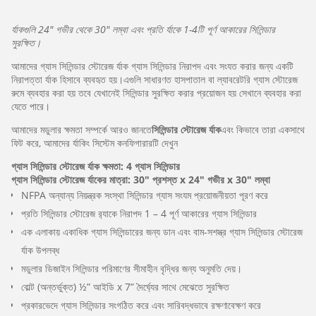
র্যাকগুলি 24″ গভীর থেকে 30″ লম্বা এবং প্রতি র্যাকে 1-4টি পূর্ণ আকারের সিলিন্ডার
সুরক্ষিত।
আমাদের গ্যাস সিলিন্ডার স্টোরেজ র্যাক গ্যাস সিলিন্ডার নিরাপদ এবং সংযত করার জন্য একটি
নিরাপত্তা র্যাক হিসাবে ব্যবহৃত হয়।এগুলি সাধারণত হাসপাতাল বা ল্যাবরেটরি গ্যাস স্টোরেজ
রুমে ব্যবহার করা হয় তবে যেখানেই সিলিন্ডার সুরক্ষিত করার প্রয়োজন হয় সেখানে ব্যবহার করা
যেতে পারে।
আমাদের মডুলার ক্ষমতা সম্পর্কে আরও জানতে
সিলিন্ডার স্টোরেজ র্যাক
এবং কিভাবে তারা একসাথে
ফিট করে, আমাদের র্যাকিং সিস্টেম কনফিগারারটি দেখুন
গ্যাস সিলিন্ডার স্টোরেজ র্যাক ক্ষমতা: 4 গ্যাস সিলিন্ডার
গ্যাস সিলিন্ডার স্টোরেজ র্যাকের মাত্রা: 30" প্রশস্ত x 24" গভীর x 30" লম্বা
NFPA অন্যান্য নিয়ন্ত্রক সংস্থা সিলিন্ডার গ্যাস সংযম প্রয়োজনীয়তা পূরণ করে
প্রতি সিলিন্ডার স্টোরেজ র‌্যাকে নিরাপদ 1 – 4 পূর্ণ আকারের গ্যাস সিলিন্ডার
এক এলাকায় একাধিক গ্যাস সিলিন্ডারের জন্য ডান এবং বাম-সশস্ত্র গ্যাস সিলিন্ডার স্টোরেজ
র্যাক উপলব্ধ
মডুলার ডিজাইন সিলিন্ডার পরিমাণের সীমাহীন বৃদ্ধির জন্য অনুমতি দেয়।
বোল্ট (অন্তর্ভুক্ত) ½” আইডি x 7” দৈর্ঘ্যের সাথে মেঝেতে সুরক্ষিত
প্রকারভেদে গ্যাস সিলিন্ডার সংগঠিত করে এবং সারিবদ্ধভাবে রক্ষণাবেক্ষণ করে