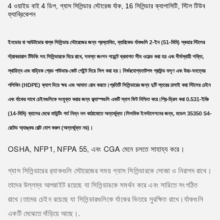
4 ওয়াইড বাই 4 ডিপ, গ্যাস সিলিন্ডার স্টোরেজ র্যাক, 16 সিলিন্ডার ক্যাপাসিটি, স্টিল টিউব
ফ্যাব্রিকেশন
ইনডোর বা আউটডোর বাল্ক সিলিন্ডার স্টোরেজের জন্য প্রস্তাবিত, ব্যারিকেড র্যাকগুলি 2-ইন (51-মিমি) স্কয়ার স্টিলের
স্ট্রাকচারাল টিউবিং সহ সিলিন্ডারকে ঘিরে রাখে, সমস্ত জংশন পয়েন্টে ক্রমাগত সীম ওয়েল্ড করা হয় এবং দীর্ঘস্থায়ী শক্তি,
স্থায়িত্ব এবং বাহ্যিক গ্রেড পাউডার-কোট পেইন্ট দিয়ে সিল করা হয়। নির্ভরযোগ্যতাটপস গ্রাউন্ড মসৃণ এবং উচ্চ-ঘনত্বের
পলিথিন (HDPE) ক্যাপ দিয়ে ক্ষয় এবং আঘাত রোধ করতে।প্রতিটি সিলিন্ডারের জন্য দুটি স্তরের ঢালাই করা স্টিলের চেইন
এবং র্যাকের সাথে চেইনগুলিকে সংযুক্ত করার জন্য ক্ল্যাস্পগুলি একটি স্নাগ ফিট নিশ্চিত করে।প্রি-ড্রিল করা 0.531-ইঞ্চি
(14-মিমি) ব্যাসের মেঝে মাউন্টিং গর্ত নিম্ন নল কাঠামোতে অন্তর্ভুক্ত।সিসমিক ইনস্টলেশনের জন্য, মডেল 35350 S4-
রেটেড অ্যাঙ্কর বোল্ট যোগ করুন (অন্তর্ভুক্ত নয়)।
OSHA, NFP1, NFPA 55, এবং CGA মেনে চলতে সাহায্য করে।
গ্যাস সিলিন্ডারের র‌্যাকগুলি স্টোরেজের সময় গ্যাস সিলিন্ডারকে সোজা ও নিরাপদ রাখে।
তাদের উল্লম্ব আপরাইট রয়েছে যা সিলিন্ডারকে সমর্থন করে এবং সারিতে সংগঠিত
রাখে।তাদের চেইন রয়েছে যা সিলিন্ডারগুলিকে র্যাকের ভিতরে সুরক্ষিত রাখে।র্যাকগুলি
.
একটি মেঝেতে দাঁড়িয়ে আছে।