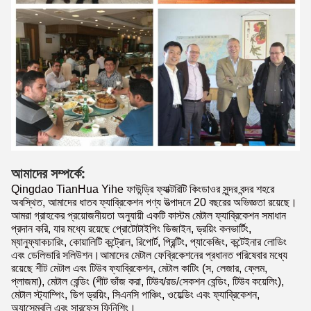
আমাদের সম্পর্কে:
Qingdao TianHua Yihe ফাউন্ড্রি ফ্যাক্টরিটি কিংডাওর সুন্দর বন্দর শহরে
অবস্থিত, আমাদের ধাতব ফ্যাব্রিকেশন পণ্য উত্পাদনে 20 বছরের অভিজ্ঞতা রয়েছে।
আমরা গ্রাহকের প্রয়োজনীয়তা অনুযায়ী একটি কাস্টম মেটাল ফ্যাব্রিকেশন সমাধান
প্রদান করি, যার মধ্যে রয়েছে প্রোটোটাইপিং ডিজাইন, ড্রয়িং কনভার্টিং,
ম্যানুফ্যাকচারিং, কোয়ালিটি কন্ট্রোল, রিপোর্ট, প্রিন্টিং, প্যাকেজিং, কন্টেইনার লোডিং
এবং ডেলিভারি সলিউশন।আমাদের মেটাল ফেব্রিকেশনের প্রধানত পরিষেবার মধ্যে
রয়েছে শীট মেটাল এবং টিউব ফ্যাব্রিকেশন, মেটাল কাটিং (স, লেজার, ফ্লেম,
প্লাজমা), মেটাল বেন্ডিং (শীট ভাঁজ করা, টিউব/রড/সেকশন বেন্ডিং, টিউব কয়েলিং),
মেটাল স্ট্যাম্পিং, ডিপ ড্রয়িং, সিএনসি পাঞ্চিং, ওয়েল্ডিং এবং ফ্যাব্রিকেশন,
অ্যাসেম্বলি এবং সারফেস ফিনিশিং।