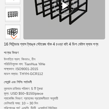
16 সিলিন্ডার গ্যাস ট্যাঙ্ক স্টোরেজ র্যাক 4 চওড়া বাই 4 ডিপ মেটাল ফ্যাব পণ্য
পণ্যের বিবরণ
উৎপত্তি স্থল: কিংডাও, চীন
পরিচিতিমুলক নাম: TianHua YiHe
সাক্ষ্যদান: ISO9001-2015
মডেল নম্বার: THYH-GCR112
পেমেন্ট এবং শিপিং শর্তাবলী
ন্যূনতম চাহিদার পরিমাণ: 5 টি টুকরা
মূল্য: USD $50~$150/piece
প্যাকেজিং বিবরণ: গ্রাহকের প্রয়োজনীয়তা অনুযায়ী
ডেলিভারি সময়: 10 ~ 30 দিন
পরিশোধের শর্ত: এল/সি, টি/টি, ওয়েস্টার্ন ইউনিয়ন