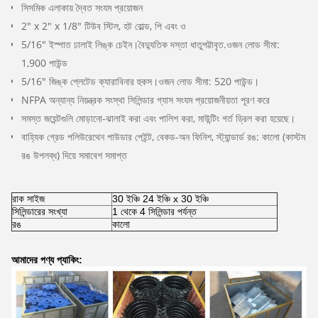
সিসমিক এলাকায় দ্বৈত সংযম প্রয়োজন
2" x 2" x 1/8" টিউব স্টিল, হট রোল্ড, পি এবং ও
5/16" ইস্পাত ঢালাই লিঙ্ক চেইন।বৈদ্যুতিক দস্তা ধাতুপট্টাবৃত.ওজন লোড সীমা:
1,900 পাউন্ড
5/16" জিঙ্ক প্লেটেড ক্যারাবিনার হুকস।ওজন লোড সীমা: 520 পাউন্ড।
NFPA অন্যান্য নিয়ন্ত্রক সংস্থা সিলিন্ডার গ্যাস সংযম প্রয়োজনীয়তা পূরণ করে
সমস্ত জয়েন্টগুলি মোড়ানো-ঝালাই করা এবং পালিশ করা, মাউন্টিং গর্ত ড্রিল করা হয়েছে।
বাহ্যিক গ্রেড পলিউরেথেন পাউডার পেইন্ট, বেকড-অন ফিনিশ, স্ট্যান্ডার্ড রঙ: কালো (কাস্টম
রঙ উপলব্ধ) দিয়ে সমাবেশ সমাপ্ত
রাক সাইজ
30 ইঞ্চি 24 ইঞ্চি x 30 ইঞ্চি
সিলিন্ডারের সংখ্যা
1 থেকে 4 সিলিন্ডার পর্যন্ত
রঙ
কালো
আমাদের পণ্য প্যাকিং: