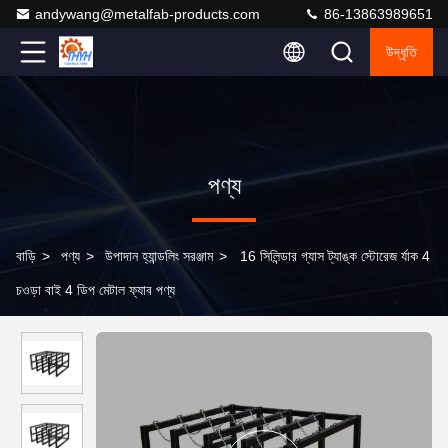
andywang@metalfab-products.com
86-13863989651
উদ্ধৃতি
পণ্য
বাড়ি
>
পণ্য
>
উপাদান হ্যান্ডলিং সরঞ্জাম
>
16 সিলিন্ডার গ্যাস ট্যাঙ্ক স্টোরেজ র্যাক 4
চওড়া বাই 4 ডিপ মেটাল ফ্যাব পণ্য