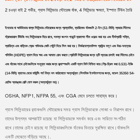
2 চওড়া বাই 2 গভীর, গ্যাস সিলিন্ডার স্টোরেজ র্যাক, 4 সিলিন্ডার ক্ষমতা, ইস্পাত টিউব তৈরি
ইনডোর বা আউটডোর বাল্ক সিলিন্ডার স্টোরেজের জন্য প্রস্তাবিত, ব্যারিকেড র্যাকগুলি 2-ইন (51-মিমি) স্কয়ার স্টিলের
স্ট্রাকচারাল টিউবিং সহ সিলিন্ডারকে ঘিরে রাখে, সমস্ত জংশন পয়েন্টে ক্রমাগত সীম ওয়েল্ড করা হয় এবং দীর্ঘস্থায়ী শক্তি,
স্থায়িত্ব এবং বাহ্যিক গ্রেড পাউডার-কোট পেইন্ট দিয়ে সিল করা হয়। নির্ভরযোগ্যতাটপস গ্রাউন্ড মসৃণ এবং উচ্চ-ঘনত্বের
পলিথিন (HDPE) ক্যাপ দিয়ে ক্ষয় এবং আঘাত রোধ করতে।প্রতিটি সিলিন্ডারের জন্য দুটি স্তরের ঢালাই করা স্টিলের চেইন
এবং র্যাকের সাথে চেইনগুলিকে সংযুক্ত করার জন্য ক্ল্যাস্পগুলি একটি স্নাগ ফিট নিশ্চিত করে।প্রি-ড্রিল করা 0.531-ইঞ্চি
(14-মিমি) ব্যাসের মেঝে মাউন্টিং গর্ত নিম্ন নল কাঠামোতে অন্তর্ভুক্ত।সিসমিক ইনস্টলেশনের জন্য, মডেল 35350 S4-
রেটেড অ্যাঙ্কর বোল্ট যোগ করুন (অন্তর্ভুক্ত নয়)।
OSHA, NFP1, NFPA 55, এবং CGA মেনে চলতে সাহায্য করে।
গ্যাস সিলিন্ডারের র‌্যাকগুলি স্টোরেজের সময় গ্যাস সিলিন্ডারকে সোজা ও নিরাপদ রাখে।
তাদের উল্লম্ব আপরাইট রয়েছে যা সিলিন্ডারকে সমর্থন করে এবং সারিতে সংগঠিত
রাখে।তাদের চেইন রয়েছে যা সিলিন্ডারগুলিকে র্যাকের ভিতরে সুরক্ষিত রাখে।র্যাকগুলি
.
একটি মেঝেতে দাঁড়িয়ে আছে।