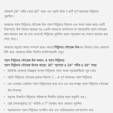
র্যাকগুলি 24″ গভীর থেকে 30″ লম্বা এবং প্রতি র্যাকে 1-4টি পূর্ণ আকারের সিলিন্ডার
সুরক্ষিত।
আমাদের গ্যাস সিলিন্ডার স্টোরেজ র্যাক গ্যাস সিলিন্ডার নিরাপদ এবং সংযত করার জন্য একটি
নিরাপত্তা র্যাক হিসাবে ব্যবহৃত হয়।এগুলি সাধারণত হাসপাতাল বা ল্যাবরেটরি গ্যাস স্টোরেজ
রুমে ব্যবহার করা হয় তবে যেখানেই সিলিন্ডার সুরক্ষিত করার প্রয়োজন হয় সেখানে ব্যবহার করা
যেতে পারে।
আমাদের মডুলার ক্ষমতা সম্পর্কে আরও জানতে
সিলিন্ডার স্টোরেজ র্যাক
এবং কিভাবে তারা একসাথে
ফিট করে, আমাদের র্যাকিং সিস্টেম কনফিগারারটি দেখুন
গ্যাস সিলিন্ডার স্টোরেজ র্যাক ক্ষমতা: 4 গ্যাস সিলিন্ডার
গ্যাস সিলিন্ডার স্টোরেজ র্যাকের মাত্রা: 30" প্রশস্ত x 24" গভীর x 30" লম্বা
NFPA অন্যান্য নিয়ন্ত্রক সংস্থা সিলিন্ডার গ্যাস সংযম প্রয়োজনীয়তা পূরণ করে
প্রতি সিলিন্ডার স্টোরেজ র‌্যাকে নিরাপদ 1 – 4 পূর্ণ আকারের গ্যাস সিলিন্ডার
এক এলাকায় একাধিক গ্যাস সিলিন্ডারের জন্য ডান এবং বাম-সশস্ত্র গ্যাস সিলিন্ডার স্টোরেজ
র্যাক উপলব্ধ
মডুলার ডিজাইন সিলিন্ডার পরিমাণের সীমাহীন বৃদ্ধির জন্য অনুমতি দেয়।
বোল্ট (অন্তর্ভুক্ত) ½” আইডি x 7” দৈর্ঘ্যের সাথে মেঝেতে সুরক্ষিত
প্রকারভেদে গ্যাস সিলিন্ডার সংগঠিত করে এবং সারিবদ্ধভাবে রক্ষণাবেক্ষণ করে