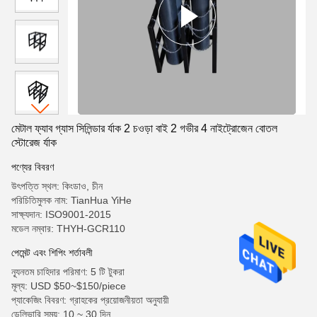
মেটাল ফ্যাব গ্যাস সিলিন্ডার র্যাক 2 চওড়া বাই 2 গভীর 4 নাইট্রোজেন বোতল
স্টোরেজ র্যাক
পণ্যের বিবরণ
উৎপত্তি স্থল: কিংডাও, চীন
পরিচিতিমুলক নাম: TianHua YiHe
সাক্ষ্যদান: ISO9001-2015
মডেল নম্বার: THYH-GCR110
পেমেন্ট এবং শিপিং শর্তাবলী
ন্যূনতম চাহিদার পরিমাণ: 5 টি টুকরা
মূল্য: USD $50~$150/piece
প্যাকেজিং বিবরণ: গ্রাহকের প্রয়োজনীয়তা অনুযায়ী
ডেলিভারি সময়: 10 ~ 30 দিন