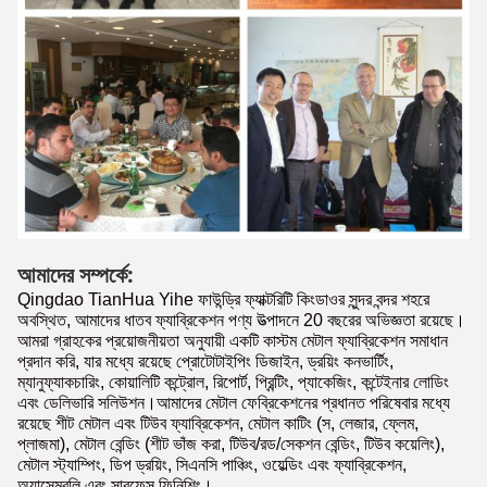
আমাদের সম্পর্কে:
Qingdao TianHua Yihe ফাউন্ড্রি ফ্যাক্টরিটি কিংডাওর সুন্দর বন্দর শহরে
অবস্থিত, আমাদের ধাতব ফ্যাব্রিকেশন পণ্য উত্পাদনে 20 বছরের অভিজ্ঞতা রয়েছে।
আমরা গ্রাহকের প্রয়োজনীয়তা অনুযায়ী একটি কাস্টম মেটাল ফ্যাব্রিকেশন সমাধান
প্রদান করি, যার মধ্যে রয়েছে প্রোটোটাইপিং ডিজাইন, ড্রয়িং কনভার্টিং,
ম্যানুফ্যাকচারিং, কোয়ালিটি কন্ট্রোল, রিপোর্ট, প্রিন্টিং, প্যাকেজিং, কন্টেইনার লোডিং
এবং ডেলিভারি সলিউশন।আমাদের মেটাল ফেব্রিকেশনের প্রধানত পরিষেবার মধ্যে
রয়েছে শীট মেটাল এবং টিউব ফ্যাব্রিকেশন, মেটাল কাটিং (স, লেজার, ফ্লেম,
প্লাজমা), মেটাল বেন্ডিং (শীট ভাঁজ করা, টিউব/রড/সেকশন বেন্ডিং, টিউব কয়েলিং),
মেটাল স্ট্যাম্পিং, ডিপ ড্রয়িং, সিএনসি পাঞ্চিং, ওয়েল্ডিং এবং ফ্যাব্রিকেশন,
অ্যাসেম্বলি এবং সারফেস ফিনিশিং।