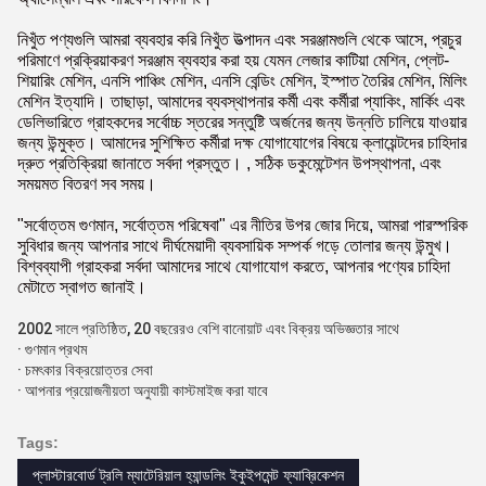
নিখুঁত পণ্যগুলি আমরা ব্যবহার করি নিখুঁত উত্পাদন এবং সরঞ্জামগুলি থেকে আসে, প্রচুর
পরিমাণে প্রক্রিয়াকরণ সরঞ্জাম ব্যবহার করা হয় যেমন লেজার কাটিয়া মেশিন, প্লেট-
শিয়ারিং মেশিন, এনসি পাঞ্চিং মেশিন, এনসি বেন্ডিং মেশিন, ইস্পাত তৈরির মেশিন, মিলিং
মেশিন ইত্যাদি। তাছাড়া, আমাদের ব্যবস্থাপনার কর্মী এবং কর্মীরা প্যাকিং, মার্কিং এবং
ডেলিভারিতে গ্রাহকদের সর্বোচ্চ স্তরের সন্তুষ্টি অর্জনের জন্য উন্নতি চালিয়ে যাওয়ার
জন্য উন্মুক্ত। আমাদের সুশিক্ষিত কর্মীরা দক্ষ যোগাযোগের বিষয়ে ক্লায়েন্টদের চাহিদার
দ্রুত প্রতিক্রিয়া জানাতে সর্বদা প্রস্তুত। , সঠিক ডকুমেন্টেশন উপস্থাপনা, এবং
সময়মত বিতরণ সব সময়।
"সর্বোত্তম গুণমান, সর্বোত্তম পরিষেবা" এর নীতির উপর জোর দিয়ে, আমরা পারস্পরিক
সুবিধার জন্য আপনার সাথে দীর্ঘমেয়াদী ব্যবসায়িক সম্পর্ক গড়ে তোলার জন্য উন্মুখ।
বিশ্বব্যাপী গ্রাহকরা সর্বদা আমাদের সাথে যোগাযোগ করতে, আপনার পণ্যের চাহিদা
মেটাতে স্বাগত জানাই।
2002 সালে প্রতিষ্ঠিত, 20 বছরেরও বেশি বানোয়াট এবং বিক্রয় অভিজ্ঞতার সাথে
· গুণমান প্রথম
· চমৎকার বিক্রয়োত্তর সেবা
· আপনার প্রয়োজনীয়তা অনুযায়ী কাস্টমাইজ করা যাবে
Tags:
প্লাস্টারবোর্ড ট্রলি ম্যাটেরিয়াল হ্যান্ডলিং ইকুইপমেন্ট ফ্যাব্রিকেশন