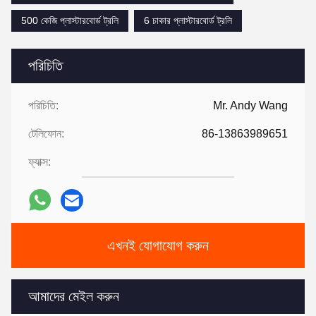
500 কেজি প্লাস্টারবোর্ড ট্রলি
6 চাকার প্লাস্টারবোর্ড ট্রলি
পরিচিতি
পরিচিতি:
Mr. Andy Wang
টেলিফোন:
86-13863989651
ফ্যাক্স:
এখনই যোগাযোগ করুন
আমাদের মেইল ​​করুন