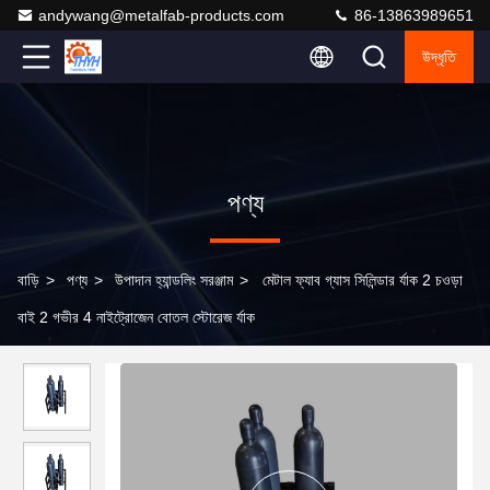
andywang@metalfab-products.com
86-13863989651
উদ্ধৃতি
পণ্য
বাড়ি
>
পণ্য
>
উপাদান হ্যান্ডলিং সরঞ্জাম
>
মেটাল ফ্যাব গ্যাস সিলিন্ডার র্যাক 2 চওড়া
বাই 2 গভীর 4 নাইট্রোজেন বোতল স্টোরেজ র্যাক