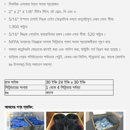
সিসমিক এলাকায় দ্বৈত সংযম প্রয়োজন
2" x 2" x 1/8" টিউব স্টিল, হট রোল্ড, পি এবং ও
5/16" ইস্পাত ঢালাই লিঙ্ক চেইন।বৈদ্যুতিক দস্তা ধাতুপট্টাবৃত.ওজন লোড সীমা:
1,900 পাউন্ড
5/16" জিঙ্ক প্লেটেড ক্যারাবিনার হুকস।ওজন লোড সীমা: 520 পাউন্ড।
NFPA অন্যান্য নিয়ন্ত্রক সংস্থা সিলিন্ডার গ্যাস সংযম প্রয়োজনীয়তা পূরণ করে
সমস্ত জয়েন্টগুলি মোড়ানো-ঝালাই করা এবং পালিশ করা, মাউন্টিং গর্ত ড্রিল করা হয়েছে।
বাহ্যিক গ্রেড পলিউরেথেন পাউডার পেইন্ট, বেকড-অন ফিনিশ, স্ট্যান্ডার্ড রঙ: কালো (কাস্টম
রঙ উপলব্ধ) দিয়ে সমাবেশ সমাপ্ত
রাক সাইজ
30 ইঞ্চি 24 ইঞ্চি x 30 ইঞ্চি
সিলিন্ডারের সংখ্যা
1 থেকে 4 সিলিন্ডার পর্যন্ত
রঙ
কালো
আমাদের পণ্য প্যাকিং: