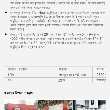
নিরাপত্তা নিশ্চিত করে।অবশেষে, আপনার পেলোডে হুক সংযুক্ত করুন।আপনার ফর্কলিফ্ট
এখন সেই ভারী বোঝা তুলতে প্রস্তুত।
দৃঢ় মজবুত উপাদান: TianHua সংযুক্তিতে, আপনাকে সর্বোত্তম পরিষেবা দেওয়ার জন্য
আমাদের সরঞ্জাম এবং অংশগুলি উচ্চ-মানের উপাদান থেকে তৈরি করা হয়।এই ক্রেন
সংযুক্তি কোন ব্যতিক্রম নয়!এটি ভারী-শুল্ক ইস্পাত থেকে তৈরি, এটি হার্ডওয়্যারের
একটি টেকসই টুকরা করে তোলে।এটি সহজেই পেশাদার নির্মাণ এবং শিল্প কাজ পরিচালনা
করতে পারে।
মাত্রা: এই সংযুক্তিটির প্রস্থ 26" এবং উচ্চতা 8"।এটির ওজন 54 পাউন্ড।এবং
4000 পাউন্ড পর্যন্ত ওজন ক্ষমতা সমর্থন করতে পারে।ফর্ক পকেটের পরিমাপ 6" x 3"
এবং হুক হল 8.1" x 3" - 4৷ প্রতিটি ফর্ক পকেটের মধ্যে দূরত্ব 12"৷ অবশেষে, এই
সংযুক্তির স্টিলের পুরুত্ব 0.5"৷
সমাবেশ প্রয়োজন
উপাদান
একত্রিত
ইস্পাত
টাইপ
প্রস্তুতকারক পার্ট নম্বর
ফর্কলিফট উত্তোলন সুইভেল হুক
989046
রঙ
ব্র্যান্ড
নীল
তিয়ানহুয়া ই
আমাদের উত্পাদন সরঞ্জাম: