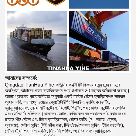
আমাদের সম্পর্কে:
Qingdao TianHua Yihe ফাউন্ড্রি ফ্যাক্টরিটি কিংডাওর সুন্দর বন্দর শহরে
অবস্থিত, আমাদের ধাতব ফ্যাব্রিকেশন পণ্য উত্পাদনে 20 বছরের অভিজ্ঞতা রয়েছে।
আমরা গ্রাহকের প্রয়োজনীয়তা অনুযায়ী একটি কাস্টম মেটাল ফ্যাব্রিকেশন সমাধান
প্রদান করি, যার মধ্যে রয়েছে প্রোটোটাইপিং ডিজাইন, ড্রয়িং কনভার্টিং,
ম্যানুফ্যাকচারিং, কোয়ালিটি কন্ট্রোল, রিপোর্ট, প্রিন্টিং, প্যাকেজিং, কন্টেইনার লোডিং
এবং ডেলিভারি সলিউশন।আমাদের মেটাল ফেব্রিকেশনের প্রধানত পরিষেবার মধ্যে
রয়েছে শীট মেটাল এবং টিউব ফ্যাব্রিকেশন, মেটাল কাটিং (স, লেজার, ফ্লেম,
প্লাজমা), মেটাল বেন্ডিং (শীট ভাঁজ করা, টিউব/রড/সেকশন বেন্ডিং, টিউব কয়েলিং),
মেটাল স্ট্যাম্পিং, ডিপ ড্রয়িং, সিএনসি পাঞ্চিং, ওয়েল্ডিং এবং ফ্যাব্রিকেশন,