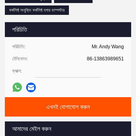
ফর্কলিফ্ট সংযুক্তি ফর্কলিফ্ট হপার ডাম্পস্টার
পরিচিতি
পরিচিতি:
Mr. Andy Wang
টেলিফোন:
86-13863989651
ফ্যাক্স:
এখনই যোগাযোগ করুন
আমাদের মেইল ​​করুন