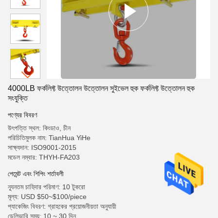
4000LB ফর্কলিফ্ট উত্তোলন উত্তোলন সুইভেল হুক ফর্কলিফ্ট উত্তোলন হুক
সংযুক্তি
পণ্যের বিবরণ
উৎপত্তি স্থল: কিংডাও, চীন
পরিচিতিমুলক নাম: TianHua YiHe
সাক্ষ্যদান: ISO9001-2015
মডেল নম্বার: THYH-FA203
পেমেন্ট এবং শিপিং শর্তাবলী
ন্যূনতম চাহিদার পরিমাণ: 10 টুকরো
মূল্য: USD $50~$100/piece
প্যাকেজিং বিবরণ: গ্রাহকের প্রয়োজনীয়তা অনুযায়ী
ডেলিভারি সময়: 10 ~ 30 দিন