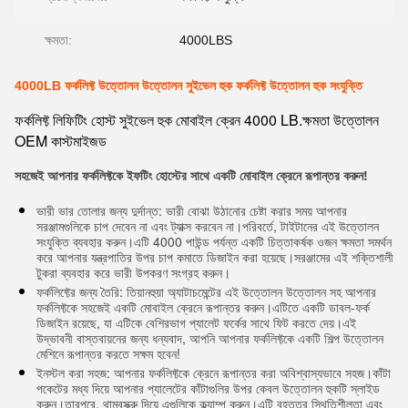
ক্ষমতা:
4000LBS
4000LB ফর্কলিফ্ট উত্তোলন উত্তোলন সুইভেল হুক ফর্কলিফ্ট উত্তোলন হুক সংযুক্তি
ফর্কলিফ্ট লিফিটিং হোস্ট সুইভেল হুক মোবাইল ক্রেন 4000 LB.ক্ষমতা উত্তোলন
OEM কাস্টমাইজড
সহজেই আপনার ফর্কলিফ্টকে ইফটিং হোস্টের সাথে একটি মোবাইল ক্রেনে রূপান্তর করুন!
ভারী ভার তোলার জন্য দুর্দান্ত: ভারী বোঝা উঠানোর চেষ্টা করার সময় আপনার
সরঞ্জামগুলিকে চাপ দেবেন না এবং ট্যাক্স করবেন না।পরিবর্তে, টাইটানের এই উত্তোলন
সংযুক্তি ব্যবহার করুন।এটি 4000 পাউন্ড পর্যন্ত একটি চিত্তাকর্ষক ওজন ক্ষমতা সমর্থন
করে আপনার যন্ত্রপাতির উপর চাপ কমাতে ডিজাইন করা হয়েছে।সরঞ্জামের এই শক্তিশালী
টুকরা ব্যবহার করে ভারী উপকরণ সংগ্রহ করুন।
ফর্কলিফ্টের জন্য তৈরি: তিয়ানহুয়া অ্যাটাচমেন্টের এই উত্তোলন উত্তোলন সহ আপনার
ফর্কলিফ্টকে সহজেই একটি মোবাইল ক্রেনে রূপান্তর করুন।এটিতে একটি ডাবল-ফর্ক
ডিজাইন রয়েছে, যা এটিকে বেশিরভাগ প্যালেট ফর্কের সাথে ফিট করতে দেয়।এই
উদ্ভাবনী বাস্তবায়নের জন্য ধন্যবাদ, আপনি আপনার ফর্কলিফ্টকে একটি শিল্প উত্তোলন
মেশিনে রূপান্তর করতে সক্ষম হবেন!
ইনস্টল করা সহজ: আপনার ফর্কলিফ্টকে ক্রেনে রূপান্তর করা অবিশ্বাস্যভাবে সহজ।কাঁটা
পকেটের মধ্য দিয়ে আপনার প্যালেটের কাঁটাগুলির উপর কেবল উত্তোলন হুকটি স্লাইড
করুন।তারপরে, থাম্বস্ক্রু দিয়ে এগুলিকে ক্ল্যাম্প করুন।এটি বৃহত্তর স্থিতিশীলতা এবং