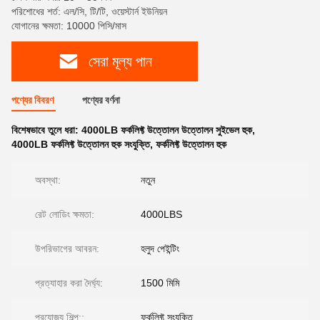
পরিশোধের শর্ত: এল/সি, টি/টি, ওয়েস্টার্ন ইউনিয়ন
যোগানের ক্ষমতা: 10000 পিসি/মাস
সেরা মূল্য পান
পণ্যের বিবরণ
পণ্যের বর্ণনা
বিশেষভাবে তুলে ধরা:
4000LB ফর্কলিফ্ট উত্তোলন উত্তোলন সুইভেল হুক
,
4000LB ফর্কলিফ্ট উত্তোলন হুক সংযুক্তি
,
ফর্কলিফ্ট উত্তোলন হুক
অবস্থা:
নতুন
রেট লোডিং ক্ষমতা:
4000LBS
উপরিভাগের আবরন:
হলুদ পেইন্টিং
প্রত্যাহার করা দৈর্ঘ্য:
1500 মিমি
প্রযোজ্য শিল্প::
ফর্কলিফ্ট সংযুক্তি