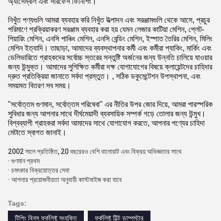
অ্যাসেম্বলি এবং সারফেস ফিনিশিং।
নিখুঁত পণ্যগুলি আমরা ব্যবহার করি নিখুঁত উত্পাদন এবং সরঞ্জামগুলি থেকে আসে, প্রচুর
পরিমাণে প্রক্রিয়াকরণ সরঞ্জাম ব্যবহার করা হয় যেমন লেজার কাটিয়া মেশিন, প্লেট-
শিয়ারিং মেশিন, এনসি পাঞ্চিং মেশিন, এনসি বেন্ডিং মেশিন, ইস্পাত তৈরির মেশিন, মিলিং
মেশিন ইত্যাদি। তাছাড়া, আমাদের ব্যবস্থাপনার কর্মী এবং কর্মীরা প্যাকিং, মার্কিং এবং
ডেলিভারিতে গ্রাহকদের সর্বোচ্চ স্তরের সন্তুষ্টি অর্জনের জন্য উন্নতি চালিয়ে যাওয়ার
জন্য উন্মুক্ত। আমাদের সুশিক্ষিত কর্মীরা দক্ষ যোগাযোগের বিষয়ে ক্লায়েন্টদের চাহিদার
দ্রুত প্রতিক্রিয়া জানাতে সর্বদা প্রস্তুত। , সঠিক ডকুমেন্টেশন উপস্থাপনা, এবং
সময়মত বিতরণ সব সময়।
"সর্বোত্তম গুণমান, সর্বোত্তম পরিষেবা" এর নীতির উপর জোর দিয়ে, আমরা পারস্পরিক
সুবিধার জন্য আপনার সাথে দীর্ঘমেয়াদী ব্যবসায়িক সম্পর্ক গড়ে তোলার জন্য উন্মুখ।
বিশ্বব্যাপী গ্রাহকরা সর্বদা আমাদের সাথে যোগাযোগ করতে, আপনার পণ্যের চাহিদা
মেটাতে স্বাগত জানাই।
2002 সালে প্রতিষ্ঠিত, 20 বছরেরও বেশি বানোয়াট এবং বিক্রয় অভিজ্ঞতার সাথে
· গুণমান প্রথম
· চমৎকার বিক্রয়োত্তর সেবা
· আপনার প্রয়োজনীয়তা অনুযায়ী কাস্টমাইজ করা যাবে
Tags:
টিপিং বিনস ফর্কলিফ্ট সংযুক্তি
ফর্কলিফ্ট টিল্ট ডাম্পস্টার