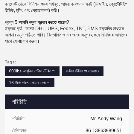
কনসেপ্ট থেকে ফিনিশড গুডস পর্যন্ত, আমরা কারখানায় সবই (ডিজাইন, প্রোটোটাইপ
রিভিউ, টুলিং এবং প্রোডাকশন) করি।
প্রশ্ন 5:
আপনি নমুনা প্রদান করতে পারেন?
উত্তর: হ্যাঁ।আমরা DHL, UPS, Fedex, TNT, EMS ইত্যাদির মাধ্যমে
আপনার নমুনা পাঠাতে পারি। বিস্তারিত জানার জন্য অনুগ্রহ করে নির্দ্বিধায় আমাদের
সাথে যোগাযোগ করুন।
Tags:
600lbs আধুনিক মেটাল টেবিল পা
মেটাল টেবিল পা স্কোয়ার
16 ইঞ্চি কালো লোহার বেঞ্চ পা
পরিচিতি
পরিচিতি:
Mr. Andy Wang
টেলিফোন:
86-13863989651