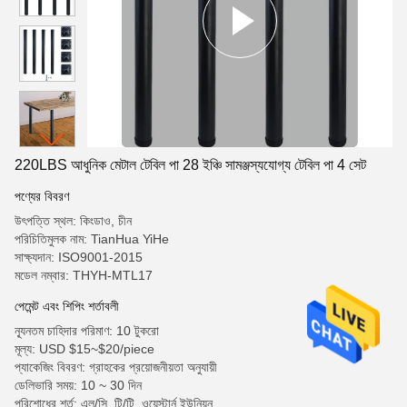
220LBS আধুনিক মেটাল টেবিল পা 28 ইঞ্চি সামঞ্জস্যযোগ্য টেবিল পা 4 সেট
পণ্যের বিবরণ
উৎপত্তি স্থল: কিংডাও, চীন
পরিচিতিমুলক নাম: TianHua YiHe
সাক্ষ্যদান: ISO9001-2015
মডেল নম্বার: THYH-MTL17
পেমেন্ট এবং শিপিং শর্তাবলী
ন্যূনতম চাহিদার পরিমাণ: 10 টুকরো
মূল্য: USD $15~$20/piece
প্যাকেজিং বিবরণ: গ্রাহকের প্রয়োজনীয়তা অনুযায়ী
ডেলিভারি সময়: 10 ~ 30 দিন
পরিশোধের শর্ত: এল/সি, টি/টি, ওয়েস্টার্ন ইউনিয়ন