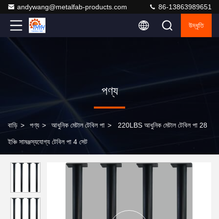
andywang@metalfab-products.com
86-13863989651
উদ্ধৃতি
পণ্য
বাড়ি
>
পণ্য
>
আধুনিক মেটাল টেবিল পা
>
220LBS আধুনিক মেটাল টেবিল পা 28
ইঞ্চি সামঞ্জস্যযোগ্য টেবিল পা 4 সেট