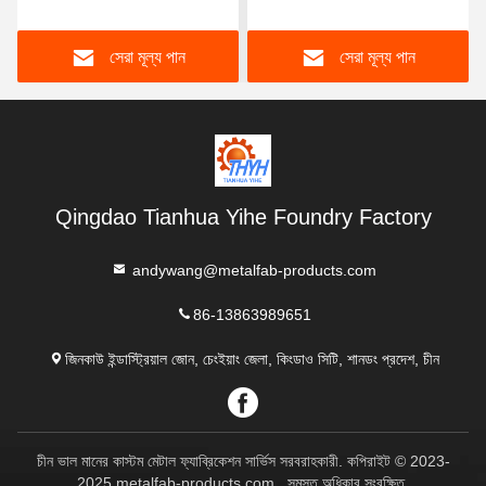
সেরা মূল্য পান
সেরা মূল্য পান
Qingdao Tianhua Yihe Foundry Factory
andywang@metalfab-products.com
86-13863989651
জিনকাউ ইন্ডাস্ট্রিয়াল জোন, চেংইয়াং জেলা, কিংডাও সিটি, শানডং প্রদেশ, চীন
চীন ভাল মানের কাস্টম মেটাল ফ্যাব্রিকেশন সার্ভিস সরবরাহকারী. কপিরাইট © 2023-
2025 metalfab-products.com . সমস্ত অধিকার সংরক্ষিত.