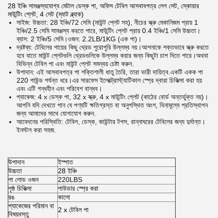
28 ইঞ্চি সামঞ্জস্যযোগ্য মেটাল ডেস্ক পা, অফিস টেবিল আসবাবপত্র লেগ সেট, স্কোয়ার
মাউন্টিং প্লেট, 4 সেট (ম্যাট ব্ল্যাক)
সাইজ: উচ্চতা: 28 ইঞ্চি/72 সেমি (মাউন্ট প্লেট সহ), নীচের স্ক্রু মেকানিজম প্রায় 1
ইঞ্চি/2.5 সেমি সামঞ্জস্য করতে পারে, মাউন্টিং প্লেট প্রায় 0.4 ইঞ্চি/1 সেমি উচ্চতা।
ব্যাস: 2 ইঞ্চি/5 সেমি।ওজন: 2.2LB/1KG (এক পা)।
দ্রষ্টব্য: টেবিলের পায়ের কিছু থ্রেড পুরোপুরি উল্লম্ব নয়।আপনাকে শক্তভাবে স্ক্রু করতে
হবে যাতে মাউন্ট প্লেটগুলি থ্রেডগুলিকে উল্লম্ব করার জন্য কিছুটা চাপ দিতে পারে।অথবা
বিভিন্ন টেবিল পা এবং মাউন্ট প্লেট সমন্বয় চেষ্টা করুন.
উপাদান: এই আসবাবপত্র পা শক্তিশালী ধাতু তৈরি, তারা ভারী দায়িত্ব.একটি একক পা
220 পাউন্ড পর্যন্ত ধরে।এর সারফেস ইলেক্ট্রোস্ট্যাটিকাল স্প্রে দ্বারা চিকিত্সা করা হয়
এবং এটি গন্ধহীন এবং পরিবেশ বান্ধব।
প্যাকেজ: 4 x ডেস্ক পা, 32 x স্ক্রু, 4 x মাউন্টিং প্লেট (কাঠের বোর্ড অন্তর্ভুক্ত নয়)।
আপনি যদি দেখতে পান যে পণ্যটি ক্ষতিগ্রস্ত বা অনুপস্থিত অংশ, বিনামূল্যে প্রতিস্থাপন
জন্য আমাদের সাথে যোগাযোগ করুন.
আবেদনের পরিস্থিতি: টেবিল, ডেস্ক, কাউন্টার টপস, রান্নাঘরের টেবিলের জন্য দুর্দান্ত।
ইনস্টল করা সহজ.
উপাদান
ইস্পাত
উচ্চতা
28 ইঞ্চি
পা লোড ওজন
220LBS
পৃষ্ঠ চিকিত্সা
পাউডার স্প্রে করা
রঙ
কালো
প্যাকেজের পরিমান বা
2 x টেবিল পা
বিষয়বস্তু