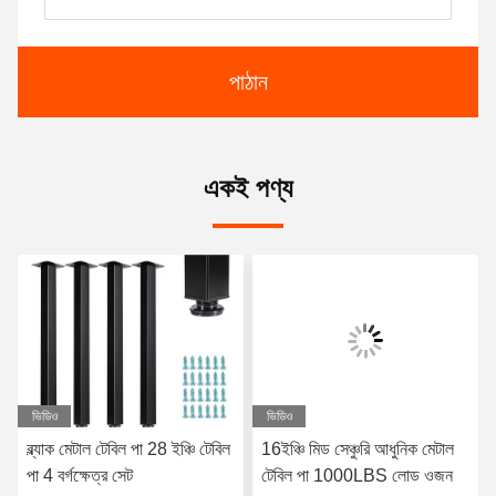
পাঠান
একই পণ্য
ভিডিও
ভিডিও
ব্ল্যাক মেটাল টেবিল পা 28 ইঞ্চি টেবিল
16ইঞ্চি মিড সেঞ্চুরি আধুনিক মেটাল
পা 4 বর্গক্ষেত্র সেট
টেবিল পা 1000LBS লোড ওজন