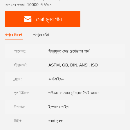
যোগানের ক্ষমতা: 10000 পিসি/মাস
সেরা মূল্য পান
পণ্যের বিবরণ
পণ্যের বর্ণনা
আবেদন::
ছিদ্রযুক্ত ডোর রেস্ট্রেনার গার্ড
স্ট্যান্ডার্ড:
ASTM, GB, DIN, ANSI, ISO
ব্র্যান্ড:
কাস্টমাইজড
পৃষ্ঠ চিকিত্সা:
পাউডার বা কোন চূর্ণ দ্বারা তৈরি আবরণ
উপাদান:
ইস্পাতের পাইপ
টাইপ:
দরজা সুরক্ষা