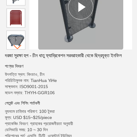
দরজা সুরক্ষা হুপ - চীন ধাতু ফ্যাব্রিকেশন সরবরাহকারী থেকে ছিদ্রযুক্ত ইনফিল
পণ্যের বিবরণ
উৎপত্তি স্থল: কিংডাও, চীন
পরিচিতিমুলক নাম: TianHua YiHe
সাক্ষ্যদান: ISO9001-2015
মডেল নম্বার: THYH-GGR106
পেমেন্ট এবং শিপিং শর্তাবলী
ন্যূনতম চাহিদার পরিমাণ: 100 টুকরা
মূল্য: USD $15~$25/piece
প্যাকেজিং বিবরণ: গ্রাহকের প্রয়োজনীয়তা অনুযায়ী
ডেলিভারি সময়: 10 ~ 30 দিন
পরিশোধের শর্ত: এল/সি, টি/টি, ওয়েস্টার্ন ইউনিয়ন