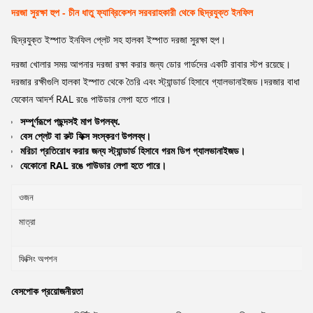
দরজা সুরক্ষা হুপ - চীন ধাতু ফ্যাব্রিকেশন সরবরাহকারী থেকে ছিদ্রযুক্ত ইনফিল
ছিদ্রযুক্ত ইস্পাত ইনফিল প্লেট সহ হালকা ইস্পাত দরজা সুরক্ষা হুপ।
দরজা খোলার সময় আপনার দরজা রক্ষা করার জন্য ডোর গার্ডদের একটি রাবার স্টপ রয়েছে।
দরজার রক্ষীগুলি হালকা ইস্পাত থেকে তৈরি এবং স্ট্যান্ডার্ড হিসাবে গ্যালভানাইজড।দরজার বাধা
যেকোন আদর্শ RAL রঙে পাউডার লেপা হতে পারে।
সম্পূর্ণরূপে পছন্দসই মাপ উপলব্ধ.
বেস প্লেট বা রুট ফিক্স সংস্করণ উপলব্ধ।
মরিচা প্রতিরোধ করার জন্য স্ট্যান্ডার্ড হিসাবে গরম ডিপ গ্যালভানাইজড।
যেকোনো RAL রঙে পাউডার লেপা হতে পারে।
ওজন
মাত্রা
ফিক্সিং অপশন
বেসপোক প্রয়োজনীয়তা