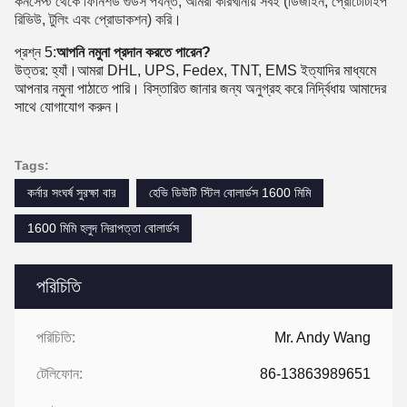
রিভিউ, টুলিং এবং প্রোডাকশন) করি।
প্রশ্ন 5:
আপনি নমুনা প্রদান করতে পারেন?
উত্তর: হ্যাঁ।আমরা DHL, UPS, Fedex, TNT, EMS ইত্যাদির মাধ্যমে
আপনার নমুনা পাঠাতে পারি। বিস্তারিত জানার জন্য অনুগ্রহ করে নির্দ্বিধায় আমাদের
সাথে যোগাযোগ করুন।
Tags:
কর্নার সংঘর্ষ সুরক্ষা বার
হেভি ডিউটি ​​স্টিল বোলার্ডস 1600 মিমি
1600 মিমি হলুদ নিরাপত্তা বোলার্ডস
পরিচিতি
পরিচিতি:
Mr. Andy Wang
টেলিফোন:
86-13863989651
ফ্যাক্স: