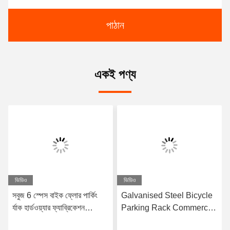
পাঠান
একই পণ্য
ভিডিও
ভিডিও
সবুজ 6 স্পেস বাইক ফ্লোর পার্কিং
Galvanised Steel Bicycle
র্যাক হার্ডওয়্যার ফ্যাব্রিকেশন
Parking Rack Commercial
কাস্টমাইজড
Bike Racks Fabrication