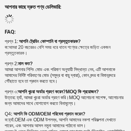
আপনার কাছে দ্রুত পণ্য ডেলিভারি:
FAQ:
প্রশ্ন 1:
আপনি ট্রেডিং কোম্পানি বা প্রস্তুতকারক?
ক:
আমরা 20 বছরেরও বেশি সময় ধরে ধাতব পণ্যের ক্ষেত্রে জড়িত একজন
প্রস্তুতকারক।
প্রশ্ন 2:
মাল কত?
আমরা আপনার শিপিং মোড এবং পরিমাণ অনুযায়ী সিদ্ধান্ত নেব, এটি আপনাকে
আমাদের নির্দিষ্ট পরিবহণের মোড (সমুদ্র বা বায়ু দ্বারা), কোন বন্দর বা বিমানবন্দরে
পৌঁছাতে হবে তা প্রদান করতে হবে।
প্রশ্ন ৩:
আপনি খুচরা অর্ডার গ্রহণ করেন?MOQ কি প্রয়োজন?
উত্তর: হ্যাঁ, আমরা খুচরা অর্ডার গ্রহণ করি।MOQ আলোচনা সাপেক্ষ, আলোচনার
জন্য আমাদের সাথে যোগাযোগ করতে বিনামূল্যে।
Q4
: আপনি কি ODM/OEM পরিষেবা প্রদান করেন?
ক:
হ্যাঁ.OEM এবং ODM উপলব্ধ, আপনি আমাদের নকশা পরিকল্পনা দেখাতে
পারেন, এবং আপনার আসল নমুনা আমাদের পাঠানো ভাল।
কনসেপ্ট থেকে ফিনিশড গুডস পর্যন্ত, আমরা কারখানায় সবই (ডিজাইন, প্রোটোটাইপ