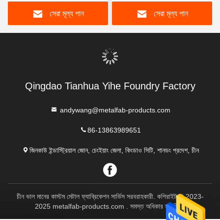
সেরা মূল্য পান
সেরা মূল্য পান
Qingdao Tianhua Yihe Foundry Factory
andywang@metalfab-products.com
86-13863989651
জিনকাউ ইন্ডাস্ট্রিয়াল জোন, চেংইয়াং জেলা, কিংডাও সিটি, শানডং প্রদেশ, চীন
চীন ভাল মানের কাস্টম মেটাল ফ্যাব্রিকেশন সার্ভিস সরবরাহকারী. কপিরাইট © 2023-
2025 metalfab-products.com . সমস্ত অধিকার সংরক্ষিত.