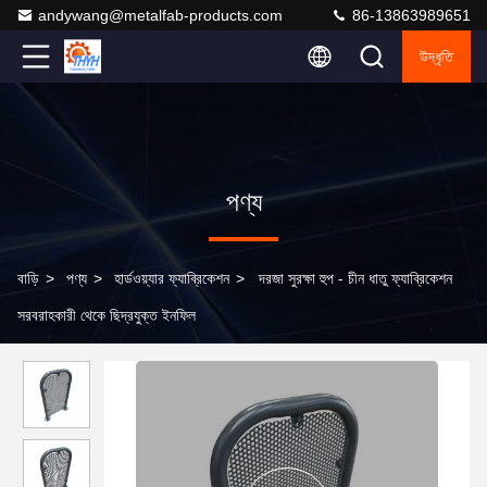
andywang@metalfab-products.com
86-13863989651
উদ্ধৃতি
পণ্য
বাড়ি
>
পণ্য
>
হার্ডওয়্যার ফ্যাব্রিকেশন
>
দরজা সুরক্ষা হুপ - চীন ধাতু ফ্যাব্রিকেশন
সরবরাহকারী থেকে ছিদ্রযুক্ত ইনফিল