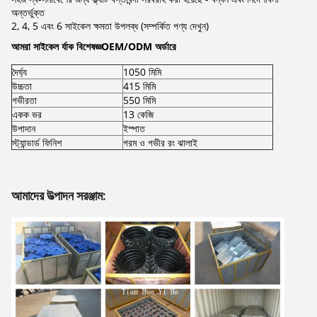
অন্তর্ভুক্ত
2, 4, 5 এবং 6 সাইকেল ক্ষমতা উপলব্ধ (সম্পর্কিত পণ্য দেখুন)
আমরা সাইকেল র্যাক বিশেষজ্ঞ
OEM/ODM অর্ডারে
দৈর্ঘ্য
1050 মিমি
উচ্চতা
415 মিমি
গভীরতা
550 মিমি
একক ভর
13 কেজি
উপাদান
ইস্পাত
স্ট্যান্ডার্ড ফিনিশ
গরম ও গভীর রং ঝালাই
আমাদের উত্পাদন সরঞ্জাম: