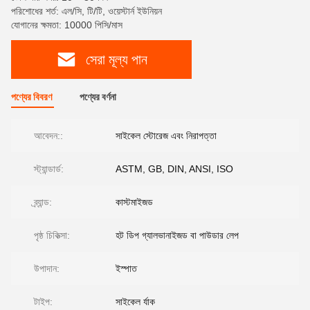
পরিশোধের শর্ত: এল/সি, টি/টি, ওয়েস্টার্ন ইউনিয়ন
যোগানের ক্ষমতা: 10000 পিসি/মাস
সেরা মূল্য পান
পণ্যের বিবরণ
পণ্যের বর্ণনা
আবেদন::
সাইকেল স্টোরেজ এবং নিরাপত্তা
স্ট্যান্ডার্ড:
ASTM, GB, DIN, ANSI, ISO
ব্র্যান্ড:
কাস্টমাইজড
পৃষ্ঠ চিকিত্সা:
হট ডিপ গ্যালভানাইজড বা পাউডার লেপ
উপাদান:
ইস্পাত
টাইপ:
সাইকেল র্যাক