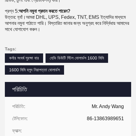
রিভিউ, টুলিং এবং প্রোডাকশন) করি।
প্রশ্ন 5:
আপনি নমুনা প্রদান করতে পারেন?
উত্তর: হ্যাঁ।আমরা DHL, UPS, Fedex, TNT, EMS ইত্যাদির মাধ্যমে
আপনার নমুনা পাঠাতে পারি। বিস্তারিত জানার জন্য অনুগ্রহ করে নির্দ্বিধায় আমাদের
সাথে যোগাযোগ করুন।
Tags:
কর্নার সংঘর্ষ সুরক্ষা বার
হেভি ডিউটি ​​স্টিল বোলার্ডস 1600 মিমি
1600 মিমি হলুদ নিরাপত্তা বোলার্ডস
পরিচিতি
পরিচিতি:
Mr. Andy Wang
টেলিফোন:
86-13863989651
ফ্যাক্স: