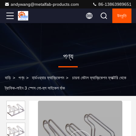
andywang@metalfab-products.com
86-13863989651
উদ্ধৃতি
পণ্য
বাড়ি
>
পণ্য
>
হার্ডওয়্যার ফ্যাব্রিকেশন
>
চায়না মেটাল ফ্যাব্রিকেশন ফ্যাক্টরি থেকে
ট্রাফিক-লাইন 3 স্পেস লো-হুপ সাইকেল র্যাক