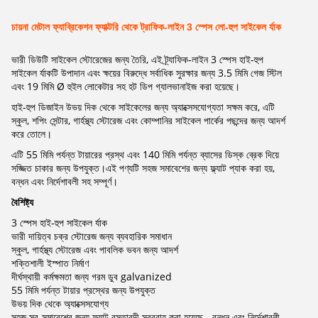
চায়না মেটাল ফ্যাব্রিকেশন ফ্যাক্টরি থেকে ট্রাফিক-লাইন 3 স্পেস লো-হুপ সাইকেল র্যাক
ভারী ডিউটি ​​সাইকেল স্টোরেজের জন্য তৈরি, এই ট্র্যাফিক-লাইন 3 স্পেস হাই-হুপ
সাইকেল র্যাকটি উপাদান এবং ক্ষয়ের বিরুদ্ধে সর্বাধিক সুরক্ষার জন্য 3.5 মিমি গেজ স্টিল
এবং 19 মিমি Ø হুইল লোকেটার সহ হট ডিপ গ্যালভানাইজ করা হয়েছে।
হাই-হুপ ডিজাইন উভয় দিক থেকে সাইকেলের জন্য অ্যাক্সেসযোগ্যতা সক্ষম করে, এটি
স্কুল, শপিং সেন্টার, গার্হস্থ্য স্টোরেজ এবং কোম্পানির সাইকেল পার্কের পছন্দের জন্য আদর্শ
করে তোলে।
এটি 55 মিমি পর্যন্ত টায়ারের প্রস্থ এবং 140 মিমি পর্যন্ত ব্যাসের ডিস্ক ব্রেক দিয়ে
সজ্জিত চাকার জন্য উপযুক্ত।এই পণ্যটি সহজ সমাবেশের জন্য ফ্ল্যাট প্যাক করা হয়,
বন্ধন এবং নির্দেশাবলী সহ সম্পূর্ণ।
বৈশিষ্ট্য
3 স্পেস হাই-হুপ সাইকেল র্যাক
ভারী দায়িত্ব চক্র স্টোরেজ জন্য ব্যবহারিক সমাধান
স্কুল, গার্হস্থ্য স্টোরেজ এবং পাবলিক ভবন জন্য আদর্শ
শক্তিশালী ইস্পাত নির্মাণ
দীর্ঘস্থায়ী কর্মক্ষমতা জন্য গরম ডুব galvanized
55 মিমি পর্যন্ত টায়ার প্রস্থের জন্য উপযুক্ত
উভয় দিক থেকে অ্যাক্সেসযোগ্য
সহজ স্ব-সমাবেশের জন্য ফ্ল্যাট বস্তাবন্দী সরবরাহ করা হয়েছে - বন্ধন এবং নির্দেশাবলী