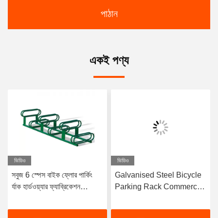
পাঠান
একই পণ্য
ভিডিও
ভিডিও
সবুজ 6 স্পেস বাইক ফ্লোর পার্কিং
Galvanised Steel Bicycle
র্যাক হার্ডওয়্যার ফ্যাব্রিকেশন
Parking Rack Commercial
কাস্টমাইজড
Bike Racks Fabrication