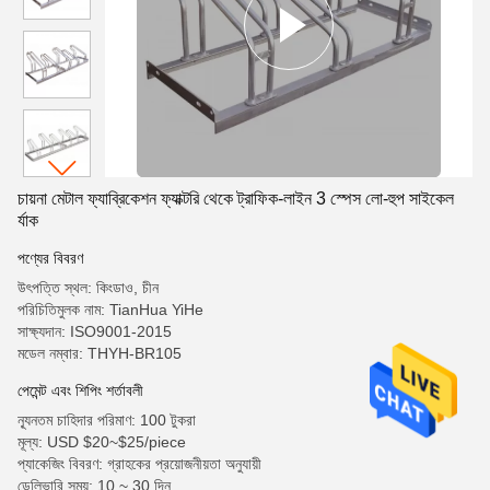
চায়না মেটাল ফ্যাব্রিকেশন ফ্যাক্টরি থেকে ট্রাফিক-লাইন 3 স্পেস লো-হুপ সাইকেল
র্যাক
পণ্যের বিবরণ
উৎপত্তি স্থল: কিংডাও, চীন
পরিচিতিমুলক নাম: TianHua YiHe
সাক্ষ্যদান: ISO9001-2015
মডেল নম্বার: THYH-BR105
পেমেন্ট এবং শিপিং শর্তাবলী
ন্যূনতম চাহিদার পরিমাণ: 100 টুকরা
মূল্য: USD $20~$25/piece
প্যাকেজিং বিবরণ: গ্রাহকের প্রয়োজনীয়তা অনুযায়ী
ডেলিভারি সময়: 10 ~ 30 দিন