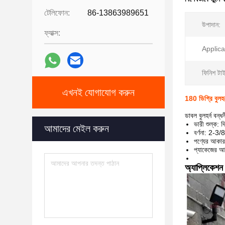
টেলিফোন:
86-13863989651
উপাদান:
ফ্যাক্স:
Applica
ফিনিশ টা
এখনই যোগাযোগ করুন
180 ডিগ্রি বুলহর্
ডাবল বুলহর্ন বন্
ভারী শুল্ক: দ
আমাদের মেইল ​​করুন
বর্ণনা: 2-3/8
পণ্যের আকার
প্যাকেজের আক
অ্যাপ্লিকেশন