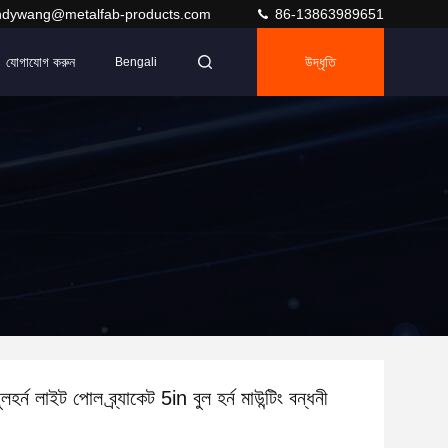
ndywang@metalfab-products.com
86-13863989651
যোগাযোগ করুন
উদ্ধৃতি
Bengali
লহর্ন লাইট পোল ব্র্যাকেট 5in বুল হর্ন মাউন্টিং বন্ধনী