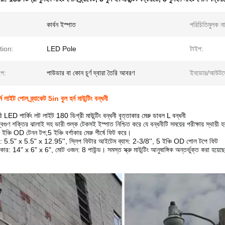
কার্বন ইস্পাত
পরিচিতিমুলক না
tion:
LED Pole
টাইপ:
ইপ:
পাউডার বা কোন চূর্ণ দ্বারা তৈরি আবরণ
ইনডোর/আউটডো
ন লাইট পোল ব্র্যাকেট 5in বুল হর্ন মাউন্টিং বন্ধনী
ধনী LED পার্কিং লট লাইট 180 ডিগ্রী মাউন্টিং বন্ধনী বৃত্তাকার মেরু ডাবল L বন্ধনী
্বিগুণ শক্তির ঝালাই সহ ভারী শুল্ক টেকসই ইস্পাত নিশ্চিত করে যে বন্ধনীটি সময়ের পরীক্ষায় স্থায়ী হ
 ইঞ্চি OD টেনন টপ;5 ইঞ্চি বর্গাকার মেরু শীর্ষে ফিট করে।
: 5.5" x 5.5" x 12.95'', স্লিপ ফিটার আইটেম ব্যাস: 2-3/8'', 5 ইঞ্চি OD পোল টপে ফিট
ার: 14" x 6" x 6", মোট ওজন: 8 পাউন্ড। সমস্ত স্ক্রু মাউন্টিং আনুষাঙ্গিক অন্তর্ভুক্ত করা হয়েছে