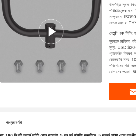
উৎপত্তি স্থল: কিং
পরিচিতিমুলক না
সাক্ষ্যদান: IS
মডেল নম্বার: 
পেমেন্ট এবং শিপিং শ
ন্যূনতম চাহিদার প
মূল্য: USD $2
প্যাকেজিং বিবরণ: 
ডেলিভারি সময়: 1
পরিশোধের শর্ত: এল/স
যোগানের ক্ষমতা
পণ্যের বর্ণনা
ধরা:
180 ডিগ্রী বুলহর্ন লাইট পোল ব্র্যাকেট
,
5 বুল হর্ন মাউন্টিং বন্ধনীতে
,
5 বুলহর্ন লাইট পোল বন্ধনী