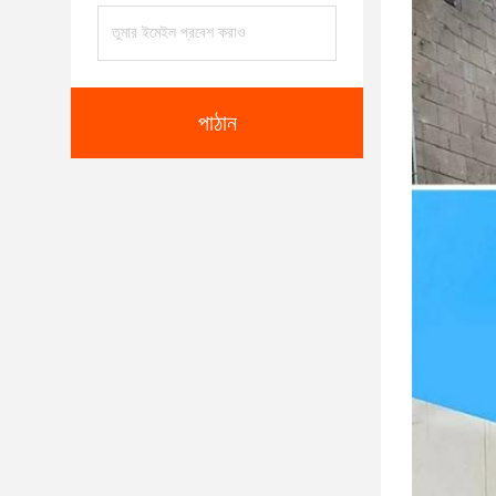
পাঠান