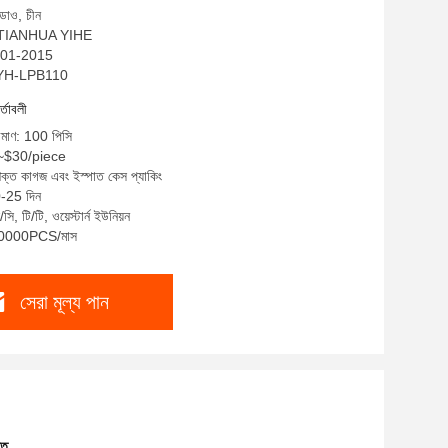
ডাও, চীন
ম: TIANHUA YIHE
O9001-2015
THYH-LPB110
র্তাবলী
রিমাণ: 100 পিসি
0~$30/piece
শক্ত কাগজ এবং ইস্পাত কেস প্যাকিং
0-25 দিন
ি, টি/টি, ওয়েস্টার্ন ইউনিয়ন
: 50000PCS/মাস
সেরা মূল্য পান
তে