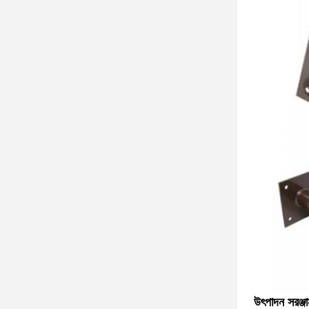
উৎপাদন সরঞ্জা