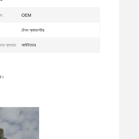
ম:
OEM
টেনন অ্যাডাপ্টার
র ব্যবহার:
আউটডোর
য়।