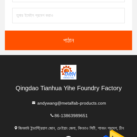
পাঠান
Qingdao Tianhua Yihe Foundry Factory
andywang@metalfab-products.com
86-13863989651
জিনকাউ ইন্ডাস্ট্রিয়াল জোন, চেংইয়াং জেলা, কিংডাও সিটি, শানডং প্রদেশ, চীন