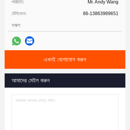
পরিচিতি:
Mr. Andy Wang
টেলিফোন:
86-13863989651
ফ্যাক্স:
এখনই যোগাযোগ করুন
আমাদের মেইল ​​করুন